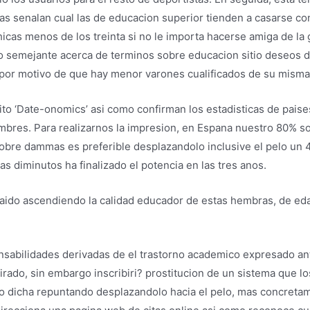
icas senalan cual las de educacion superior tienden a casarse 
hicas menos de los treinta si no le importa hacerse amiga de 
no semejante acerca de terminos sobre educacion sitio deseos d
, por motivo de que hay menor varones cualificados de su mism
ito ‘Date-onomics’ asi­ como confirman los estadisticas de pai
ombres.
Para realizarnos la impresion, en Espana nuestro 80% so
obre dammas es preferible desplazandolo inclusive el pelo un 4
as diminutos ha finalizado el potencia en las tres anos.
aido ascendiendo la calidad educador de estas hembras, de edad 
nsabilidades derivadas de el trastorno academico expresado ant
pirado, sin embargo inscribiri? prostitucion de un sistema que
 dicha repuntando desplazandolo hacia el pelo, mas concretamen