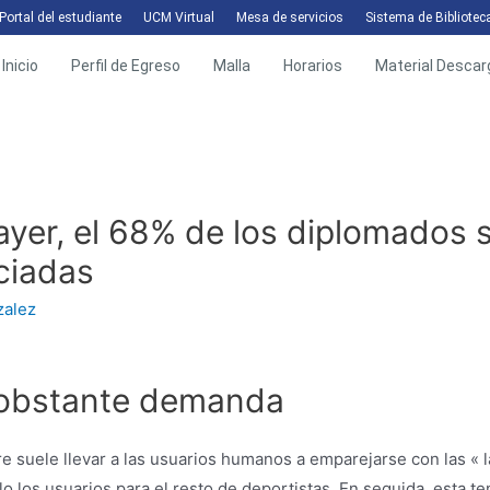
Portal del estudiante
UCM Virtual
Mesa de servicios
Sistema de Bibliotec
Inicio
Perfil de Egreso
Malla
Horarios
Material Descar
yer, el 68% de los diplomados s
ciadas
zalez
o obstante demanda
 suele llevar a las usuarios humanos a emparejarse con las « 
pelo los usuarios para el resto de deportistas. En seguida, esta