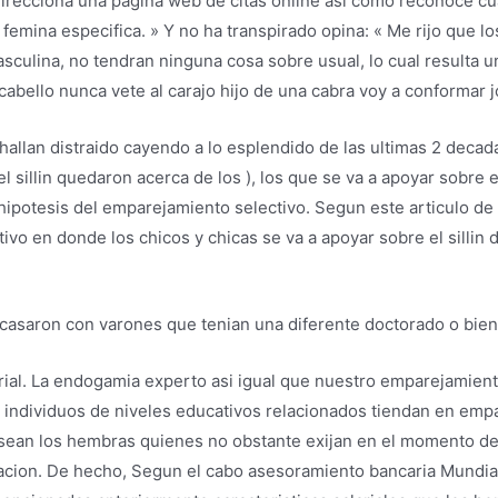
irecciona una pagina web de citas online asi­ como reconoce c
 femina especifica. » Y no ha transpirado opina: « Me rijo que 
lina, no tendran ninguna cosa sobre usual, lo cual resulta una
abello nunca vete al carajo hijo de una cabra voy a conformar 
llan distraido cayendo a lo esplendido de las ultimas 2 decada
 silli­n quedaron acerca de los ), los que se va a apoyar sobre 
ipotesis del emparejamiento selectivo. Segun este articulo de e
o en donde los chicos y chicas se va a apoyar sobre el silli­n
asaron con varones que tenian una diferente doctorado o bien, ac
ial. La endogamia experto asi­ igual que nuestro emparejamient
 individuos de niveles educativos relacionados tiendan en emp
sean los hembras quienes no obstante exijan en el momento de 
cacion. De hecho, Segun el cabo asesoramiento bancaria Mundial