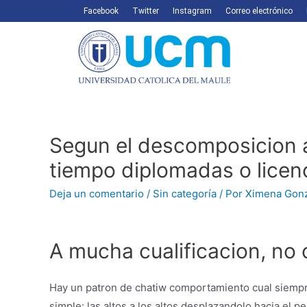
Facebook
Twitter
Instagram
Correo electrónico
Segun el descomposicion a
tiempo diplomadas o licen
Deja un comentario
/
Sin categoría
/ Por
Ximena Gon
A mucha cualificacion, n
Hay un patron de chatiw comportamiento cual siempre
simple: las altos a los altos desplazandolo hacia el 