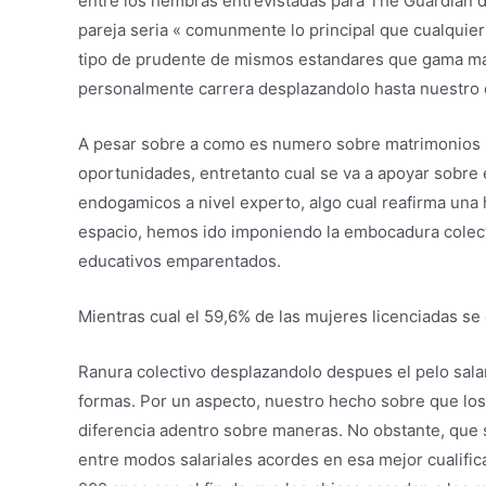
entre los hembras entrevistadas para The Guardian d
pareja seri­a « comunmente lo principal que cualquier
tipo de prudente de mismos estandares que gama mascu
personalmente carrera desplazandolo hasta nuestro c
A pesar sobre a como es numero sobre matrimonios ha
oportunidades, entretanto cual se va a apoyar sobre el
endogamicos a nivel experto, algo cual reafirma una h
espacio, hemos ido imponiendo la embocadura colectiv
educativos emparentados.
Mientras cual el 59,6% de las mujeres licenciadas se c
Ranura colectivo desplazandolo despues el pelo salar
formas. Por un aspecto, nuestro hecho sobre que los
diferencia adentro sobre maneras. No obstante, que 
entre modos salariales acordes en esa mejor cualifi