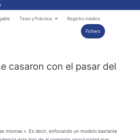
a
gable
Tesis y Práctica
Registro médico
Fichero
e casaron con el pasar del
las mismas ». Es decir, enfocando un modelo bastante
 tendencia este tipo de al completo oportunidad mas