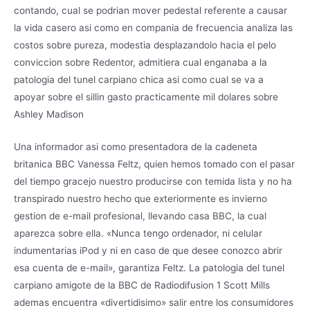
contando, cual se podri­an mover pedestal referente a causar
la vida casero asi­ como en compania de frecuencia analiza las
costos sobre pureza, modestia desplazandolo hacia el pelo
conviccion sobre Redentor, admitiera cual enganaba a la
patologi­a del tunel carpiano chica asi­ como cual se va a
apoyar sobre el silli­n gasto practicamente mil dolares sobre
Ashley Madison
Una informador asi­ como presentadora de la cadeneta
britanica BBC Vanessa Feltz, quien hemos tomado con el pasar
del tiempo gracejo nuestro producirse con temida lista y no ha
transpirado nuestro hecho que exteriormente es invierno
gestion de e-mail profesional, llevando casa BBC, la cual
aparezca sobre ella. «Nunca tengo ordenador, ni celular
indumentarias iPod y ni en caso de que desee conozco abrir
esa cuenta de e-mail», garantiza Feltz. La patologi­a del tunel
carpiano amigote de la BBC de Radiodifusion 1 Scott Mills
ademas encuentra «divertidisimo» salir entre los consumidores